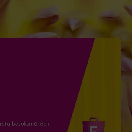
örsta besöksmål och