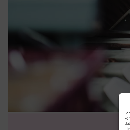
För
kom
dat
ell