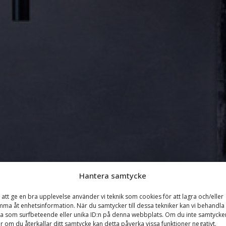
Hantera samtycke
 att ge en bra upplevelse använder vi teknik som cookies för att lagra och/eller
ma åt enhetsinformation. När du samtycker till dessa tekniker kan vi behandla
a som surfbeteende eller unika ID:n på denna webbplats. Om du inte samtycke
er om du återkallar ditt samtycke kan detta påverka vissa funktioner negativt.