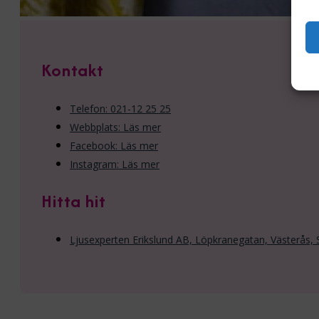
Kontakt
Telefon: 021-12 25 25
Webbplats: Läs mer
Facebook: Läs mer
Instagram: Läs mer
Hitta hit
Ljusexperten Erikslund AB, Löpkranegatan, Västerås, 