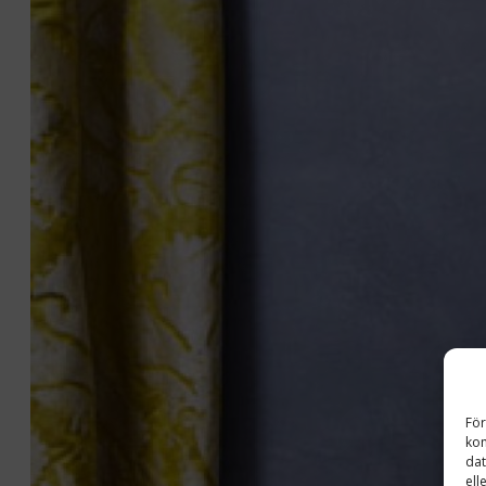
För
kom
dat
ell