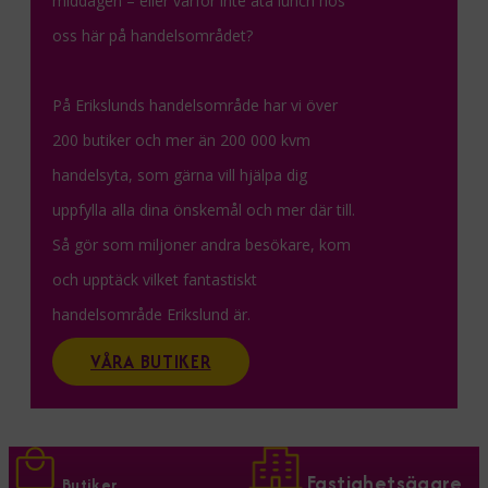
middagen – eller varför inte äta lunch hos
oss här på handelsområdet?
På Erikslunds handelsområde har vi över
200 butiker och mer än 200 000 kvm
handelsyta, som gärna vill hjälpa dig
uppfylla alla dina önskemål och mer där till.
Så gör som miljoner andra besökare, kom
och upptäck vilket fantastiskt
handelsområde Erikslund är.
VÅRA BUTIKER
Fastighetsägare
Butiker